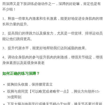
而深蹲又是下肢训练必做动作之一，深蹲的好处嘛，肯定也是有
不少啦！
1、释放一些睾丸内激素和生长激素，能更好地促进全身肌肉的增
长和力量的提升。
2、提高我们的弹跳力以及爆发力，尤其是一些篮球、排球运动员
能让他们跳得更高。
3、提升代谢水平，能更好地帮助我们达到减脂的效果。
4、调动全身肌肉的参与提升肌肉的刺激感，增强关节稳定，增强
身体素质以及延缓身体衰老
如何正确的练习深蹲？
挺胸抬头收腹，保持腰背直立
双脚与肩同宽【可以略宽或者略窄一点】，脚尖方向朝外15-
30度即刻
下至大腿与地面平行或膝关节稍小于90度，膝关节不要过度超