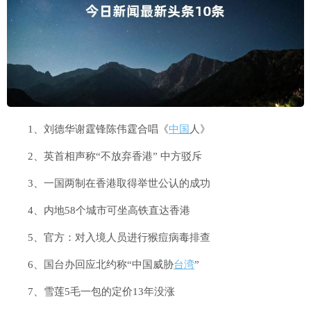
1、刘德华谢霆锋陈伟霆合唱《
中国
人》
2、英首相声称“不放弃香港” 中方驳斥
3、一国两制在香港取得举世公认的成功
4、内地58个城市可坐高铁直达香港
5、官方：对入境人员进行猴痘病毒排查
6、国台办回应北约称“中国威胁
台湾
”
7、雪莲5毛一包的定价13年没涨