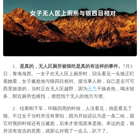
1、
是真的，无人区厕所被狼吃是真的有这样的事件。
7月3
日，青海海西。一女子在无人区上厕所时，回头看见一头狼正盯
着她看，女子尴尬地与狼四目相对。据当事人称，自己是去可可
西里旅游的，当时正在无人区越野，因为
天气
干燥炎热，喝水较
多，附近厕所也难找 ，便想找个无人的地方方便。
2、结果刚下车，环顾四周的时候，人没看见，倒是看见了
狼。不过女子当时并没有害怕，因为开始还以为是一条二哈，跟
它对视的时候还有点尴尬，后来才发现原来是狼。幸运的是，狼
并没有攻击的意图，就那么对视了一会儿，趴下了。