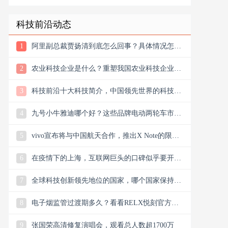
科技前沿动态
1
阿里副总裁贾扬清到底怎么回事？具体情况怎么
样？
2
农业科技企业是什么？重塑我国农业科技企业版
图
3
科技前沿十大科技简介，中国领先世界的科技创
新
4
九号小牛雅迪哪个好？这些品牌电动两轮车市场
谁主沉浮市场？
5
vivo宣布将与中国航天合作，推出X Note的限量
联名礼盒
6
在疫情下的上海，互联网巨头的口碑似乎要开始
翻盘了，双向发力
7
全球科技创新领先地位的国家，哪个国家保持科
技创新的领先地位
8
电子烟监管过渡期多久？看看RELX悦刻官方微
信公众号今日消息
9
张国荣高清修复演唱会，观看总人数超1700万