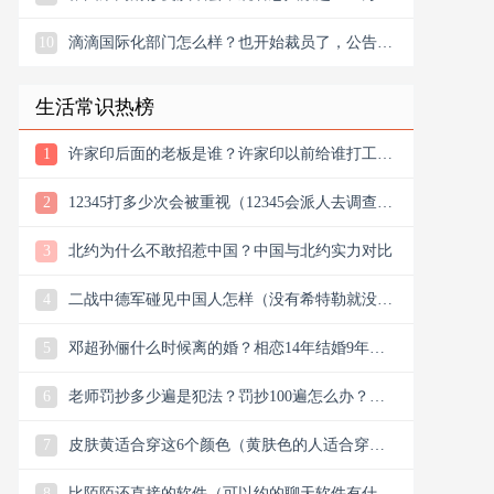
10
滴滴国际化部门怎么样？也开始裁员了，公告宣
布滴滴将退出南非
生活常识热榜
1
许家印后面的老板是谁？许家印以前给谁打工？
他老丈是谁
2
12345打多少次会被重视（12345会派人去调查
吗）
3
北约为什么不敢招惹中国？中国与北约实力对比
4
二战中德军碰见中国人怎样（没有希特勒就没有
新中国是真的吗）
5
邓超孙俪什么时候离的婚？相恋14年结婚9年说
离就离？
6
老师罚抄多少遍是犯法？罚抄100遍怎么办？算
体罚吗？可以去告吗
7
皮肤黄适合穿这6个颜色（黄肤色的人适合穿什
么颜色的衣服）
8
比陌陌还直接的软件（可以约的聊天软件有什