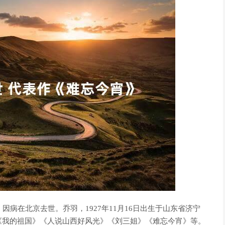
因病在北京去世。乔羽，1927年11月16日出生于山东省济宁
《我的祖国》《人说山西好风光》《刘三姐》《难忘今宵》等。