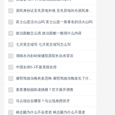
6
居民身份证丢失异地补领 丢失异地补办居民身份
证
7
富士山是活火山吗 富士山是一座著名的活火山吗
8
政治面貌怎么填 政治面貌一般填什么内容
9
七月英文缩写 七月英文缩写怎么写
10
湖南永兴妇幼保健院原院长自杀背后
11
中国女排0-3不敌美国女排
12
康熙驾崩当晚有多恐怖 康熙驾崩当晚发生了什么
事情
13
童星遭校园欺凌跳楼？官方展开调查
14
马云现在在哪里？马云现身西班牙
15
林志颖为什么不会变老 林志颖为什么不显老