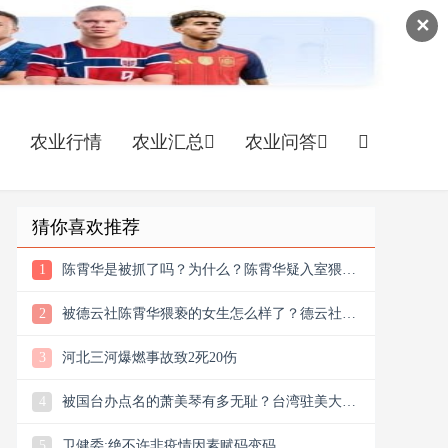
✕
农业行情
农业汇总
农业问答
猜你喜欢推荐
1
陈霄华是被抓了吗？为什么？陈霄华疑入室猥亵
被抓 德云社回应
2
被德云社陈霄华猥亵的女生怎么样了？德云社陈
霄华事件受害女生发声
3
河北三河爆燃事故致2死20伤
4
被国台办点名的萧美琴有多无耻？台湾驻美大使
肖美琴
5
卫健委:绝不许非疫情因素赋码变码