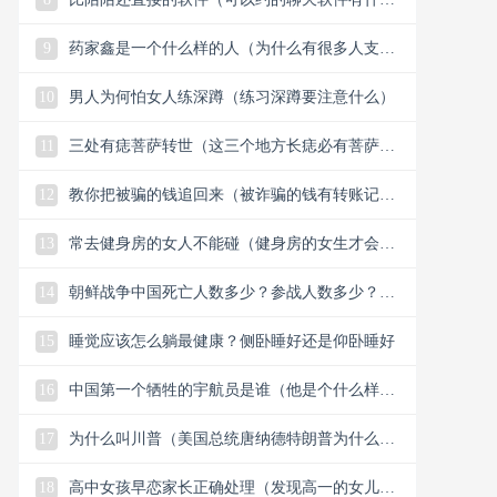
么）
9
药家鑫是一个什么样的人（为什么有很多人支持
药家鑫）
10
男人为何怕女人练深蹲（练习深蹲要注意什么）
11
三处有痣菩萨转世（这三个地方长痣必有菩萨保
佑）
12
教你把被骗的钱追回来（被诈骗的钱有转账记录
能追回）
13
常去健身房的女人不能碰（健身房的女生才会懂
的33个小细节）
14
朝鲜战争中国死亡人数多少？参战人数多少？中
国赢了还是美国？
15
睡觉应该怎么躺最健康？侧卧睡好还是仰卧睡好
16
中国第一个牺牲的宇航员是谁（他是个什么样的
人）
17
为什么叫川普（美国总统唐纳德特朗普为什么叫
川普）
18
高中女孩早恋家长正确处理（发现高一的女儿早