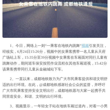
1、今日，网络上一则“一乘客在地铁内跳舞”
视频
引发关注，
经核实，6月24日15:26分，视频中的女乘客携带一名儿童从天府
广场站上车，15:35分至39分视频中女乘客在车厢面对同行儿童有
跳舞动作，期间巡车保安按照作业流程在其他车厢巡视，15:42分
该乘客携带同行儿童从金融城站下车。
2、一直以来，成都地铁致力为广大市民乘客提供和谐文明舒
适的出行环境。在此，@成都地铁感谢社会公众的监督，并呼吁
广大市民乘客坚持安全文明出行，成都地铁愿与大家一起携手共
同营造安全、和谐、文明的出行环境。
3、视频显示，一年轻女子站在地铁车厢过道内，对着一小男