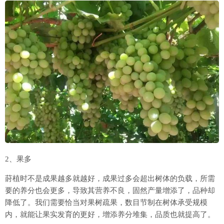
2、果多
莳植时不是成果越多就越好，成果过多会超出树体的负载，所需
要的养分也会更多，导致其营养不良，固然产量增添了，品种却
降低了。我们需要恰当对果树疏果，数目节制在树体承受规模
内，就能让果实发育的更好，增添养分堆集，品质也就提高了。