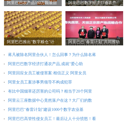
阿里巴巴农产品100万颗最甜
阿里巴巴数字经济打通农产
橙子上行,不为销售为感恩秭
品,成就“爱心助农”的最大平
归脐橙
台
阿里巴巴推出“数字粮仓”计
阿里巴巴“春雷计划”共同推动
划，汇集全国数千款特色粮
寿光蔬菜完成数字化转型
食农产品！
蒋凡被除名阿里合伙人！怎么回事？为什么除名蒋
阿里巴巴数字经济打通农产品,成就“爱心助
阿里回应女员工被侵害案:相信正义 阿里女员
阿里女员工案涉事男领导不构成犯罪
有比中国烟草还厉害的公司吗？相当于20个阿里
阿里云三座数据中心竟然落户在这？大厂们的数
阿里巴巴“春雷计划”建设1000个数字农业基
阿里巴巴高管性侵女员工！最后让人十分愤怒！看