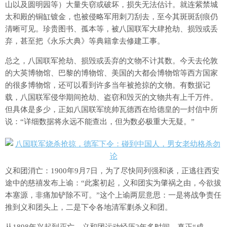
山以及圆明园等）大量失窃或破坏，损失无法估计。就连紫禁城
太和殿的铜缸镀金，也被侵略军用刺刀刮去，至今其斑斑刮痕仍
清晰可见。珍贵图书、孤本等，被八国联军大肆抢劫、损毁或丢
弃，甚至把《永乐大典》等典籍拿去修建工事。
总之，八国联军抢劫、损毁或丢弃的文物不计其数。今天去伦敦
的大英博物馆、巴黎的博物馆、美国的大都会博物馆等西方国家
的很多博物馆，还可以看到许多当年被抢掠的文物。有数据记
载，八国联军侵华期间抢劫、盗窃和毁灭的文物共有上千万件。
但具体是多少，正如八国联军统帅瓦德西在给德皇的一封信中所
说：“详细数据将永远不能查出，但为数必极重大无疑。”
义和团消亡：1900年9月7日，为了尽快同列强和谈，正逃往西安
途中的慈禧发布上谕：“此案初起，义和团实为肇祸之由，今欲拔
本塞源，非痛加铲除不可。”这个上谕两层意思：一是将战争责任
推到义和团头上，二是下令各地清军剿杀义和团。
从1898年兴起到灭亡，义和团运动经历2年多时间，真正“成