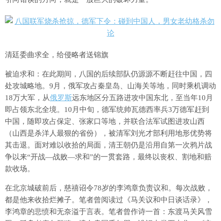
清廷委曲求全，给侵略者送锦旗
被迫求和：在此期间，八国的后续部队仍源源不断赶往中国，四
处攻城略地。9月，俄军攻占秦皇岛、山海关等地，同时乘机调动
18万大军，从
俄罗斯
远东地区分五路进攻中国东北，至当年10月
即占领东北全境。10月中旬，德军统帅瓦德西率兵3万德军赶到
中国，随即攻占保定、张家口等地，并联合法军试图进攻山西
（山西是杀洋人最狠的省份），被清军刘光才部利用地形优势将
其击退。面对难以收拾的局面，清王朝仍是沿用自第一次鸦片战
争以来“开战—战败—求和”的一贯套路，最终以丧权、割地和赔
款收场。
在北京城破前后，慈禧诏令78岁的李鸿章负责议和。每次战败，
都是他来收拾烂摊子。笔者曾阅读过《马关议和中日谈话录》，
李鸿章的悲愤和无奈溢于言表。笔者曾作诗一首：东渡马关风雪