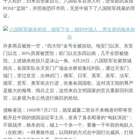
十人轮奸，归来后全家自尽。八国联军在杀人时，还全副武装摆
POSE“监斩”，并照相恐吓市民，无意中留下了八国联军残暴的罪
证。
许多商店被抢一空，“四大恒”金号全被掠劫。地安门以东、东安
门以北，80%房屋被焚毁；前门以北东四以南，几乎全部被烧
毁。上述烧杀抢掠只是冰山一角。8月28日，八国联军在紫禁城
阅兵，各国军队在天安门广场金水桥前集结列队，通过天安门、
端门，穿过皇宫，出神武门，俄军、日军、英军、美军、法军、
德军、意军、奥军依次行进，吹奏各国国歌。这对清王朝的尊严
是极大的侮辱。阅兵之后，这些来自文明国家的官兵重新回到皇
宫，以参观为名公然进行疯狂的抢劫。
侵略者说：1900年7月27日，德皇威廉二世在不来梅港对即将登
船开赴中国的德国远征军士兵，发表了臭名昭著的“匈奴演说”：
不留战俘，格杀勿论，碰上一个杀一个。要像一千年前的匈奴人
（在欧洲）一样勇敢作战，以同样的方式在中国打出威风，打得