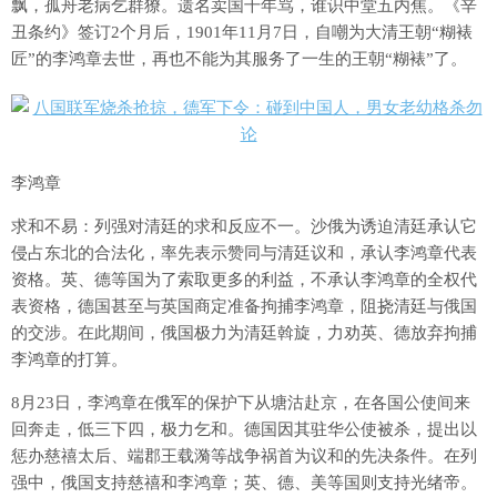
飘，孤舟老病乞群獠。遗名卖国千年骂，谁识中堂五内焦。《辛
丑条约》签订2个月后，1901年11月7日，自嘲为大清王朝“糊裱
匠”的李鸿章去世，再也不能为其服务了一生的王朝“糊裱”了。
李鸿章
求和不易：列强对清廷的求和反应不一。沙俄为诱迫清廷承认它
侵占东北的合法化，率先表示赞同与清廷议和，承认李鸿章代表
资格。英、德等国为了索取更多的利益，不承认李鸿章的全权代
表资格，德国甚至与英国商定准备拘捕李鸿章，阻挠清廷与俄国
的交涉。在此期间，俄国极力为清廷斡旋，力劝英、德放弃拘捕
李鸿章的打算。
8月23日，李鸿章在俄军的保护下从塘沽赴京，在各国公使间来
回奔走，低三下四，极力乞和。德国因其驻华公使被杀，提出以
惩办慈禧太后、端郡王载漪等战争祸首为议和的先决条件。在列
强中，俄国支持慈禧和李鸿章；英、德、美等国则支持光绪帝。