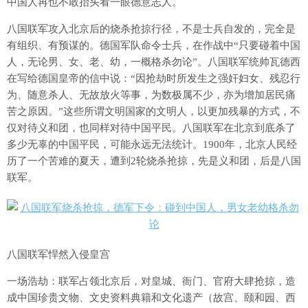
中国人再也不敢抬头看一眼德意志人。
八国联军攻入北京后的烧杀抢掠行径，不是士兵自发的，完全是
有组织、有预谋的。德国军队命令士兵，在作战中“只要碰着中国
人，无论男、女、老、幼，一概格杀勿论”。八国联军统帅瓦德西
在写给德国皇帝的信中说：“因抢劫时所发生之强奸妇女、残忍行
为、随意杀人、无故放火等事，为数极属不少，亦为增加居民痛
苦之原因。”这些所谓文明国家的文明人，以更加残暴的方式，不
仅对待义和团，也同样对待中国平民。八国联军在北京到底杀了
多少无辜的中国平民，可能永远无法统计。1900年，北京人民经
历了一个苦难的夏天，遭到2轮烧杀抢掠，先是义和团，后是八国
联军。
八国联军悍然入侵皇宫
一场浩劫：联军占领北京后，对皇城、衙门、官府大肆抢掠，造
成中国珍贵文物、文史资料典籍和文化遗产（故宫、颐和园、西