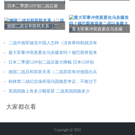
（没有希特勒就没有新中国
日本二季度GDP创二战后最
是真的吗）
大降幅 日本GDP创最大降幅
德国二战后和苏联关系（二
最大军事冲突真要在乌东爆
战苏联有对德国出兵的意思
发吗？顿巴斯将迎来二战以
吗）
来最大会战
二战中德军碰见中国人怎样（没有希特勒就没有
最大军事冲突真要在乌东爆发吗？顿巴斯将迎来
日本二季度GDP创二战后最大降幅 日本GDP创
德国二战后和苏联关系（二战苏联有对德国出兵
柏林禁二战纪念场所现乌国旗惹争议，不敢过于
美国国旗上有多少颗星星 二战美国国旗多少
大家都在看
Copyright @ 2022