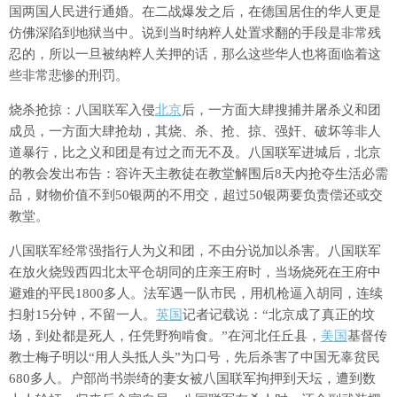
国两国人民进行通婚。在二战爆发之后，在德国居住的华人更是
仿佛深陷到地狱当中。说到当时纳粹人处置求翻的手段是非常残
忍的，所以一旦被纳粹人关押的话，那么这些华人也将面临着这
些非常悲惨的刑罚。
烧杀抢掠：八国联军入侵
北京
后，一方面大肆搜捕并屠杀义和团
成员，一方面大肆抢劫，其烧、杀、抢、掠、强奸、破坏等非人
道暴行，比之义和团是有过之而无不及。八国联军进城后，北京
的教会发出布告：容许天主教徒在教堂解围后8天内抢夺生活必需
品，财物价值不到50银两的不用交，超过50银两要负责偿还或交
教堂。
八国联军经常强指行人为义和团，不由分说加以杀害。八国联军
在放火烧毁西四北太平仓胡同的庄亲王府时，当场烧死在王府中
避难的平民1800多人。法军遇一队市民，用机枪逼入胡同，连续
扫射15分钟，不留一人。
英国
记者记载说：“北京成了真正的坟
场，到处都是死人，任凭野狗啃食。”在河北任丘县，
美国
基督传
教士梅子明以“用人头抵人头”为口号，先后杀害了中国无辜贫民
680多人。户部尚书崇绮的妻女被八国联军拘押到天坛，遭到数