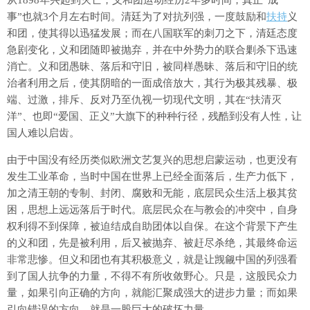
事”也就3个月左右时间。清廷为了对抗列强，一度鼓励和
扶持
义
和团，使其得以迅猛发展；而在八国联军的刺刀之下，清廷态度
急剧变化，义和团随即被抛弃，并在中外势力的联合剿杀下迅速
消亡。义和团愚昧、落后和守旧，被同样愚昧、落后和守旧的统
治者利用之后，使其阴暗的一面成倍放大，其行为极其残暴、极
端、过激，排斥、反对乃至仇视一切现代文明，其在“扶清灭
洋”、也即“爱国、正义”大旗下的种种行径，残酷到没有人性，让
国人难以启齿。
由于中国没有经历类似欧洲文艺复兴的思想启蒙运动，也更没有
发生工业革命，当时中国在世界上已经全面落后，生产力低下，
加之清王朝的专制、封闭、腐败和无能，底层民众生活上极其贫
困，思想上远远落后于时代。底层民众在与教会的冲突中，自身
权利得不到保障，被迫结成自助团体以自保。在这个背景下产生
的义和团，先是被利用，后又被抛弃、被赶尽杀绝，其最终命运
非常悲惨。但义和团也有其积极意义，就是让觊觎中国的列强看
到了国人抗争的力量，不得不有所收敛野心。只是，这股民众力
量，如果引向正确的方向，就能汇聚成强大的进步力量；而如果
引向错误的方向，就是一股巨大的破坏力量。