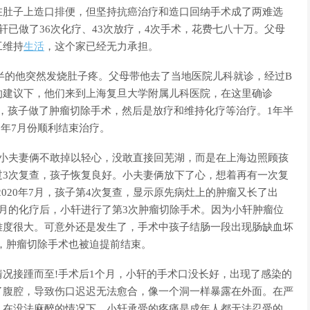
在肚子上造口排便，但坚持抗癌治疗和造口回纳手术成了两难选
已做了36次化疗、43次放疗，4次手术，花费七八十万。父母
工维持
生活
，这个家已经无力承担。
3岁半的他突然发烧肚子疼。父母带他去了当地医院儿科就诊，经过B
的建议下，他们来到上海复旦大学附属儿科医院，在这里确诊
后，孩子做了肿瘤切除手术，然后是放疗和维持化疗等治疗。1年半
19年7月份顺利结束治疗。
夫妻俩不敢掉以轻心，没敢直接回芜湖，而是在上海边照顾孩
过3次复查，孩子恢复良好。小夫妻俩放下了心，想着再有一次复
020年7月，孩子第4次复查，显示原先病灶上的肿瘤又长了出
月的化疗后，小轩进行了第3次肿瘤切除手术。因为小轩肿瘤位
难度很大。可意外还是发生了，手术中孩子结肠一段出现肠缺血坏
，肿瘤切除手术也被迫提前结束。
接踵而至!手术后1个月，小轩的手术口没长好，出现了感染的
了腹腔，导致伤口迟迟无法愈合，像一个洞一样暴露在外面。在严
，在没法麻醉的情况下，小轩承受的疼痛是成年人都无法忍受的。