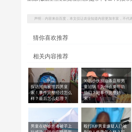
声明：内容来自百度，本文仅让农业知道内容更加丰富，不代
猜你喜欢推荐
相关内容推荐
90后小伙捐油条店帮男
探访河南被埋四男童
童治病！为什么要帮助
家！事件完整经过怎么
他们？附事件完整始
样？最后怎么处理？
末！
男童在确诊患者被子上
殴打8岁男童嫌疑人已被