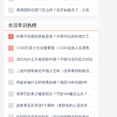
10
滴滴国际化部门怎么样？也开始裁员了，公告宣
布滴滴将退出南非
生活常识热榜
1
许家印后面的老板是谁？许家印以前给谁打工？
他老丈是谁
2
12345打多少次会被重视（12345会派人去调查
吗）
3
北约为什么不敢招惹中国？中国与北约实力对比
4
二战中德军碰见中国人怎样（没有希特勒就没有
新中国是真的吗）
5
邓超孙俪什么时候离的婚？相恋14年结婚9年说
离就离？
6
老师罚抄多少遍是犯法？罚抄100遍怎么办？算
体罚吗？可以去告吗
7
皮肤黄适合穿这6个颜色（黄肤色的人适合穿什
么颜色的衣服）
8
比陌陌还直接的软件（可以约的聊天软件有什