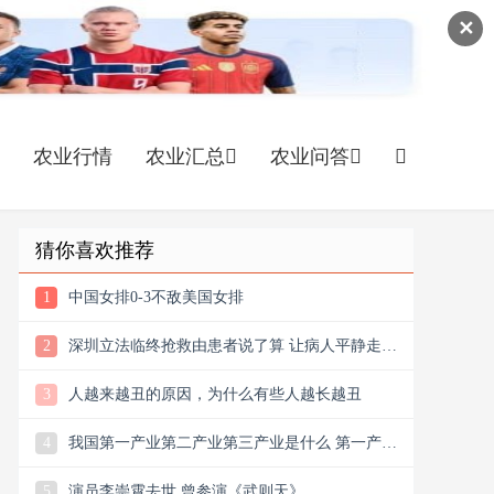
✕
农业行情
农业汇总
农业问答
猜你喜欢推荐
1
中国女排0-3不敌美国女排
2
深圳立法临终抢救由患者说了算 让病人平静走完
最后时光
3
人越来越丑的原因，为什么有些人越长越丑
4
我国第一产业第二产业第三产业是什么 第一产业
第二产业第三产业是哪些
5
演员李崇霄去世 曾参演《武则天》