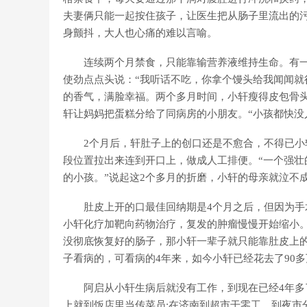
夫妻俩只能一起按住孩子，让医生把从肠子里流出的
身颤抖，大人也心痛的难以言喻。
连续两个月禁食，只能靠输营养液维持生命。有一
使劲点点头说：“我听话不吃，你拿个馒头给我闻闻就
的香气，满脸幸福。两个多月时间，小轩瘦得皮包骨
轩让妈妈把蛋糕分给了同病房的小朋友。“小孩都快没
2个月后，轩肚子上的创口还是不愈合，不得已小轩
段位置拉出来连到开口上，做成人工排便。“一个强
的小孩。”说起这2个多月的折磨，小轩的母亲就泣不
肚皮上开的口最佳回纳期是4个月之后，但因为手术
小轩化疗加靶向药物治疗，复发的肿瘤慢慢开始缩小
没彻底恢复好的肠子，那小轩一辈子就只能靠肚皮上的
子看病的，可看病的4年来，如今小轩已经花去了90多
阿启从小轩生病后就没有工作，到现在已经4年多了
上就到饭店里当传菜员;在济南到超市干零工，到夜市