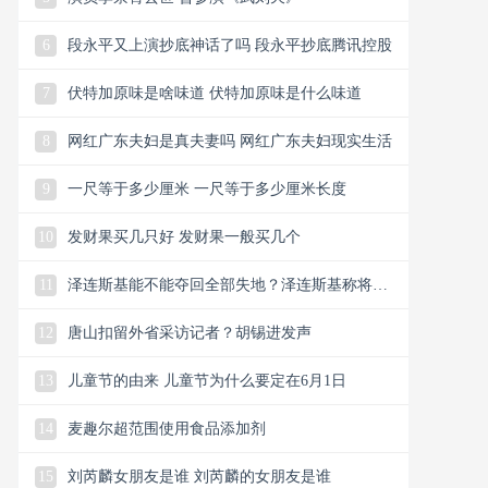
6
段永平又上演抄底神话了吗 段永平抄底腾讯控股
7
伏特加原味是啥味道 伏特加原味是什么味道
8
网红广东夫妇是真夫妻吗 网红广东夫妇现实生活
9
一尺等于多少厘米 一尺等于多少厘米长度
10
发财果买几只好 发财果一般买几个
11
泽连斯基能不能夺回全部失地？泽连斯基称将夺
回全部失地
12
唐山扣留外省采访记者？胡锡进发声
13
儿童节的由来 儿童节为什么要定在6月1日
14
麦趣尔超范围使用食品添加剂
15
刘芮麟女朋友是谁 刘芮麟的女朋友是谁