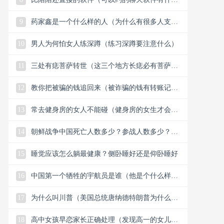
么）
9
药家鑫是一个什么样的人（为什么有很多人支持
药家鑫）
10
男人为何怕女人练深蹲（练习深蹲要注意什么）
11
三处有痣菩萨转世（这三个地方长痣必有菩萨保
佑）
12
教你把被骗的钱追回来（被诈骗的钱有转账记录
能追回）
13
常去健身房的女人不能碰（健身房的女生才会懂
的33个小细节）
14
朝鲜战争中国死亡人数多少？参战人数多少？中
国赢了还是美国？
15
睡觉应该怎么躺最健康？侧卧睡好还是仰卧睡好
16
中国第一个牺牲的宇航员是谁（他是个什么样的
人）
17
为什么叫川普（美国总统唐纳德特朗普为什么叫
川普）
18
高中女孩早恋家长正确处理（发现高一的女儿早