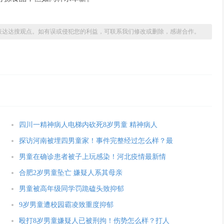
表达达搜观点。如有误或侵犯您的利益，可联系我们修改或删除，感谢合作。
四川一精神病人电梯内砍死8岁男童 精神病人
探访河南被埋四男童家！事件完整经过怎么样？最
男童在确诊患者被子上玩感染！河北疫情最新情
合肥2岁男童坠亡 嫌疑人系其母亲
男童被高年级同学罚跪磕头致抑郁
9岁男童遭校园霸凌致重度抑郁
殴打8岁男童嫌疑人已被刑拘！伤势怎么样？打人