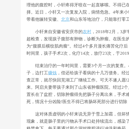
理他的腹腔时，小轩疼得牙咬在一起直哆嗦。不得已
择。近日，小轩又一次复发入院，病情危急。4年来小轩
带着他辗转安徽、
北京
和山东等地治疗，只能靠打零
小轩来自安徽省安庆市的
农村
，2018年2月，
超检查，发现孩子腹部有肿物，诊断为肿瘤。在医生
为“腹膜后横纹肌肉瘤”。经过4个多月漫长痛苦化疗
时间里，孩子手术2次，化疗14次，放疗23次，于20
结束治疗的一年时间里，需要3个月一次的复查。小
子，边打工
赚钱
，偿还给孩子看病的十几万债务。经
查正常，就尽快回芜湖工厂继续工作。可天不遂人愿!2
来。阿启夫妻带孩子来到了山东省肿瘤医院。经过2个
置长在了盆腔，切除肿瘤得先把肠子分离出来，手术
死，情况十分凶险!医生不得已将肠坏死部分进行切除
这对体质虚弱的小轩来说无异于雪上加霜，但坏情况
现象，就是肠子里的污物从手术口处持续流出，感染
格禁食下，每天要通过那个洞对腹腔进行冲洗和换药