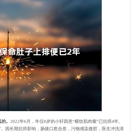
真的。
2022年6月，年仅8岁的小轩因患“横纹肌肉瘤”已抗癌4年。
”。因长期抗癌影响，肠接口愈合差，污物感染腹腔，医生冲洗清