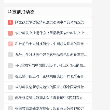
科技前沿动态
1
阿里副总裁贾扬清到底怎么回事？具体情况怎么
样？
2
农业科技企业是什么？重塑我国农业科技企业版
图
3
科技前沿十大科技简介，中国领先世界的科技创
新
4
九号小牛雅迪哪个好？这些品牌电动两轮车市场
谁主沉浮市场？
5
vivo宣布将与中国航天合作，推出X Note的限量
联名礼盒
6
在疫情下的上海，互联网巨头的口碑似乎要开始
翻盘了，双向发力
7
全球科技创新领先地位的国家，哪个国家保持科
技创新的领先地位
8
电子烟监管过渡期多久？看看RELX悦刻官方微
信公众号今日消息
9
张国荣高清修复演唱会，观看总人数超1700万