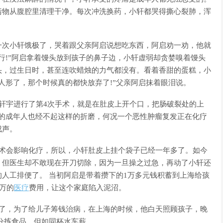
污物从腹腔里清理干净。每次冲洗换药，小轩都哭得撕心裂肺，浑
次小轩饿极了，哭着跟父亲阿启说想吃东西，阿启劝一劝，他就
行!”阿启拿着馒头放到孩子的鼻子边，小轩虚弱却贪婪嗅着馒头
头，过生日时，甚至连吹蜡烛的力气都没有。看着香甜的蛋糕，小
人形了，那个时候真的都快放弃了!”父亲阿启抹着眼泪说。
宇进行了第4次手术，就是在肚皮上开个口，把肠破裂处的上
壮的成年人也经不起这样的折磨，何况一个恶性肿瘤复发正在化疗
成声。
会影响化疗，所以，小轩肚皮上挂个袋子已经一年多了。如今
。但医生却不敢现在开刀切除，因为一旦操之过急，再动了小轩还
人工排便了。 当初阿启是带着攒下的1万多元钱积蓄到上海给孩
万的
医疗
费用，让这个家庭陷入泥沼。
，为了给儿子筹钱治病，在上海的时候，他白天照顾孩子，晚
分拣食品，但如同杯水车薪。