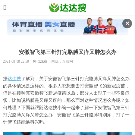
✕
安徽智飞第三针打完胳膊又痒又肿怎么办
2021-08-18 22:59
热点观察
来源：互联网
据
达达搜
了解到，关于安徽智飞第三针打完胳膊又痒又肿怎么办
的具体情况是这样的。很多人都想要去打安徽智飞的新冠疫苗，
但是在接种完安徽智飞新冠疫苗以后，部分人出现了一些不良症
状，比如说胳膊是又痒又疼的，那么面对这种情况怎么办呢？如
何处理？下面就跟随达达搜小编一起来了解一下安徽智飞第三针
打完胳膊又痒又肿怎么办，安徽智飞第三针胳膊特别疼，打了一
针智飞还能换科兴吗。