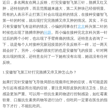
近日，多名网友在网上反映，打完安徽智飞第三针，胳膊又红又
肿，还特别的痒，而且范围越来越大，第二天肿块已经很明显。
而有的人表示不止打第三针会出现这样的情况，在接种安徽智飞
第一针的时候，就出现打完完胳膊又痒又肿的情况。其实，不仅
只有安徽智飞有这样的情况，小编的同事在打
北京
科兴第二针的
时候也出现了胳膊痒肿的
问题
。而小编在接种完北京科兴第一针
过后的两个小时，也出现了手臂疼痛的情况。还特意去咨询了一
下，说是每个人对接种完新冠疫苗的不良反映不一样，过一两天
就会好了。另外，小编的朋友打的也是安徽智飞的疫苗，针对网
友出现的情况，还特意去问了一下她有没有出现，她说没有任何
反映。
1.安徽智飞第三针打完胳膊又痒又肿怎么办？
如果打完针安徽智飞导致局部出现瘙痒红肿的症状，有可能是因
为引起有感染而出现的症状，要注意局部皮肤的清洁卫生，防止
感染更加严重。可以用一些抗生素药物进行控制感染，如红霉素
软膏、口服抗生素类药物等进行治疗，但吃药一定要在医生的指
导下才行，不能乱吃药。