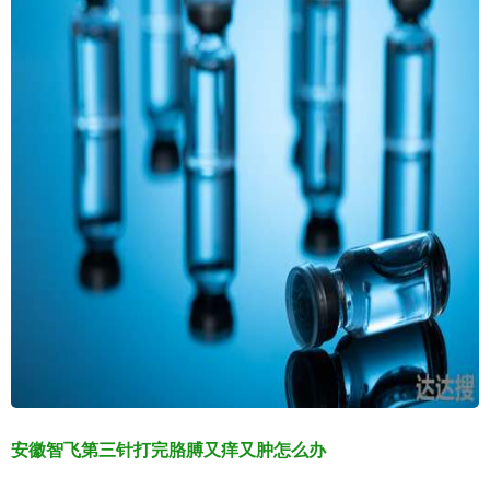
安徽智飞第三针打完胳膊又痒又肿怎么办