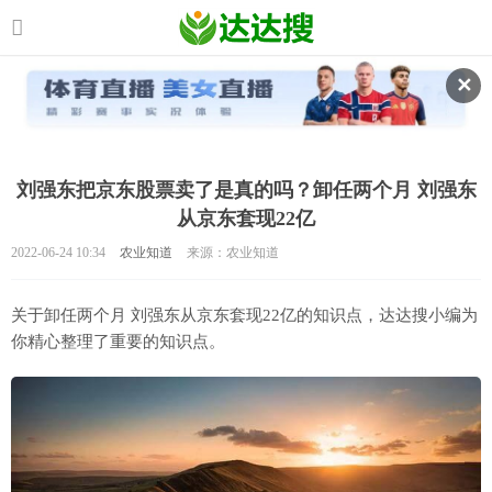
✕
刘强东把京东股票卖了是真的吗？卸任两个月 刘强东
从京东套现22亿
2022-06-24 10:34
农业知道
来源：农业知道
关于卸任两个月 刘强东从京东套现22亿的知识点，达达搜小编为
你精心整理了重要的知识点。