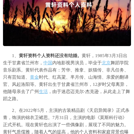
1、
黄轩资料个人资料还没有结婚。
黄轩，1985年3月3日出
生于甘肃省兰州市，
中国
内地影视男演员，毕业于
北京
舞蹈学院
音乐剧系。黄轩代表作品有：芳华、推拿、妖猫传、非凡任务、
只有芸知道、
黄金
时代、红高粱、芈月传、山海情、亲爱的翻译
官、风起洛阳等。黄轩出生于甘肃省兰州市，12岁时父母离异，
他随母亲去了广州
生活
，由于迷恋迈克尔·杰克逊，从此走上了舞
蹈之路。
2、在2022年5月，主演的古装精品剧《天启异闻录》正式杀
青，饰演的锦衣卫褚思。7月31日，主演的电影《莫斯科行动》
正式开机。现在黄轩也出演了一些偶像剧，展现了不同的魅力。
黄轩气质儒雅，随着人气的提高，他的个人资料和家庭背景也曝