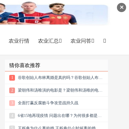
✕
农业行情
农业汇总
农业问答
猜你喜欢推荐
1
谷歌创始人布林离婚是真的吗？谷歌创始人布林
宣布申请离婚
2
梁朝伟和汤唯演的电影是？梁朝伟和汤唯的电影
观后感
3
全面打赢反腐败斗争攻坚战持久战
4
6省15地再现疫情 问题出在哪？为何很多都是不
明源头？
5
王栎鑫为什么离的婚 王栎鑫什么时候离的婚