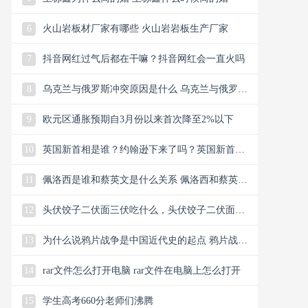
6
火山岩板材厂家有哪些 火山岩岩板生产厂家
7
抖音网红过气后都在干嘛？抖音网红会一直火吗
8
乌克兰与俄罗斯冲突原因是什么 乌克兰与俄罗斯
冲突是因为美国吗
9
欧元区通胀预期自3月份以来首次降至2%以下
10
英国新首相是谁？约翰逊下来了吗？英国新首相
即将揭晓
11
佩洛西是谁和蔡英文是什么关系 佩洛西和蔡英文
同时患新冠
12
头伏饺子二伏面三伏吃什么，头伏饺子二伏面三
伏吃啥
13
为什么说鸦片战争是中国近代史的起点 鸦片战争
是中国近代史的起点的原因
14
rar文件怎么打开电脑 rar文件在电脑上怎么打开
15
学生高考660分老师们沸腾