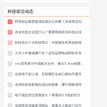
科技前沿动态
1
阿里副总裁贾扬清到底怎么回事？具体情况怎么
样？
2
农业科技企业是什么？重塑我国农业科技企业版
图
3
科技前沿十大科技简介，中国领先世界的科技创
新
4
九号小牛雅迪哪个好？这些品牌电动两轮车市场
谁主沉浮市场？
5
vivo宣布将与中国航天合作，推出X Note的限量
联名礼盒
6
在疫情下的上海，互联网巨头的口碑似乎要开始
翻盘了，双向发力
7
全球科技创新领先地位的国家，哪个国家保持科
技创新的领先地位
8
电子烟监管过渡期多久？看看RELX悦刻官方微
信公众号今日消息
9
张国荣高清修复演唱会，观看总人数超1700万