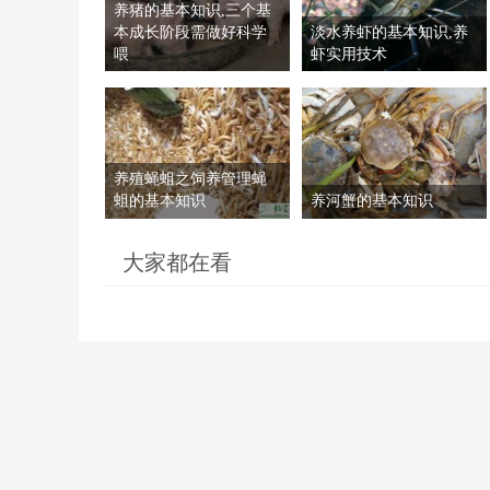
养猪的基本知识,三个基
本成长阶段需做好科学
淡水养虾的基本知识,养
喂
虾实用技术
养殖蝇蛆之饲养管理蝇
蛆的基本知识
养河蟹的基本知识
大家都在看