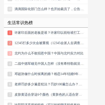
10
滴滴国际化部门怎么样？也开始裁员了，公告宣
布滴滴将退出南非
生活常识热榜
1
许家印后面的老板是谁？许家印以前给谁打工？
他老丈是谁
2
12345打多少次会被重视（12345会派人去调查
吗）
3
北约为什么不敢招惹中国？中国与北约实力对比
4
二战中德军碰见中国人怎样（没有希特勒就没有
新中国是真的吗）
5
邓超孙俪什么时候离的婚？相恋14年结婚9年说
离就离？
6
老师罚抄多少遍是犯法？罚抄100遍怎么办？算
体罚吗？可以去告吗
7
皮肤黄适合穿这6个颜色（黄肤色的人适合穿什
么颜色的衣服）
8
比陌陌还直接的软件（可以约的聊天软件有什