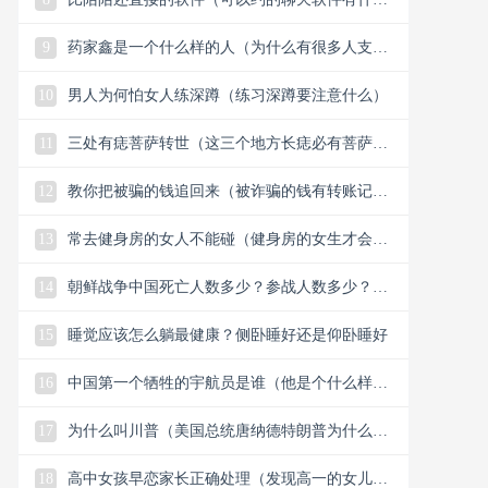
么）
9
药家鑫是一个什么样的人（为什么有很多人支持
药家鑫）
10
男人为何怕女人练深蹲（练习深蹲要注意什么）
11
三处有痣菩萨转世（这三个地方长痣必有菩萨保
佑）
12
教你把被骗的钱追回来（被诈骗的钱有转账记录
能追回）
13
常去健身房的女人不能碰（健身房的女生才会懂
的33个小细节）
14
朝鲜战争中国死亡人数多少？参战人数多少？中
国赢了还是美国？
15
睡觉应该怎么躺最健康？侧卧睡好还是仰卧睡好
16
中国第一个牺牲的宇航员是谁（他是个什么样的
人）
17
为什么叫川普（美国总统唐纳德特朗普为什么叫
川普）
18
高中女孩早恋家长正确处理（发现高一的女儿早